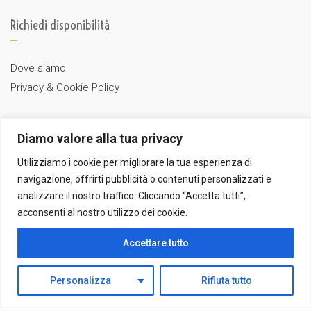
Richiedi disponibilità
Dove siamo
Privacy & Cookie Policy
Diamo valore alla tua privacy
PRENOTA ORA
Utilizziamo i cookie per migliorare la tua esperienza di
navigazione, offrirti pubblicità o contenuti personalizzati e
analizzare il nostro traffico. Cliccando “Accetta tutti”,
acconsenti al nostro utilizzo dei cookie.
Sito di proprietà di Amalfi un pò... di Giancarlo De Luca - Tutti i
Accettare tutto
diritti riservati
P. Iva: IT05027110658 - Nr. REA: SA-413513
Personalizza
Rifiuta tutto
Powered by
Amalfiweb