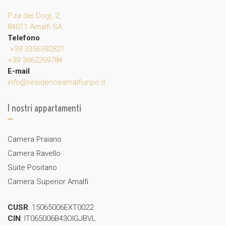
P.za dei Dogi, 2,
84011 Amalfi SA
Telefono
+39 3356392821
+39 3662269784
E-mail
info@residenceamalfiunpo.it
I nostri appartamenti
Camera Praiano
Camera Ravello
Suite Positano
Camera Superior Amalfi
CUSR
: 15065006EXT0022
CIN
: IT065006B43OIGJBVL