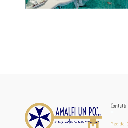
Contatti
P.za dei 