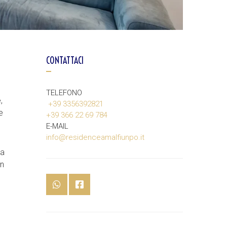
CONTATTACI
TELEFONO
,
+39 3356392821
e
+39 366 22 69 784
E-MAIL
info@residenceamalfiunpo.it
da
un